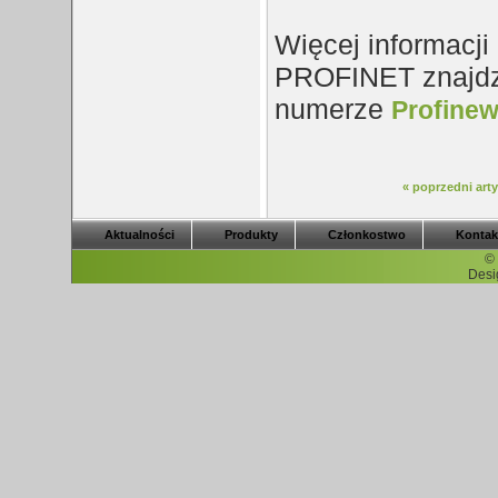
Więcej informacj
PROFINET znajdz
numerze
Profine
« poprzedni arty
Aktualności
Produkty
Członkostwo
Kontak
©
Desi