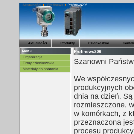
Aktualności
Profinews
Profinews206
Transmenu
Transmenu
powered
powered
by
by
JoomlArt.com
JoomlArt.com
-
-
Aktualności
Produkty
Członkostwo
Kontak
Mambo
Mambo
Menu
Profinews206
Joomla
Joomla
Organizacja
Szanowni Państw
Professional
Professional
Firmy członkowskie
Templates
Templates
Materiały do pobrania
We współczesnyc
Club
Club
produkcyjnych ob
dnia na dzień. Są
rozmieszczone, w
w komórkach, z k
przeznaczona jes
procesu produkcy