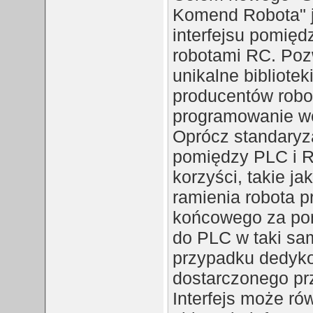
Komend Robota" j
interfejsu pomię
robotami RC. Poz
unikalne bibliote
producentów robo
programowanie w
Oprócz standaryz
pomiędzy PLC i R
korzyści, takie j
ramienia robota p
końcowego za po
do PLC w taki sa
przypadku dedyk
dostarczonego pr
Interfejs może ró