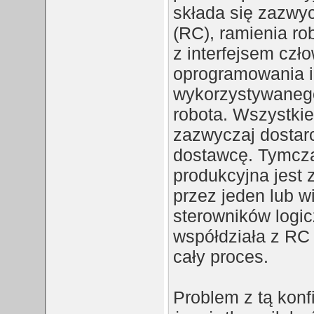
składa się zazwyc
(RC), ramienia ro
z interfejsem czł
oprogramowania i
wykorzystywaneg
robota. Wszystkie
zazwyczaj dostar
dostawcę. Tymcza
produkcyjna jest 
przez jeden lub 
sterowników logi
współdziała z RC
cały proces.
Problem z tą konf