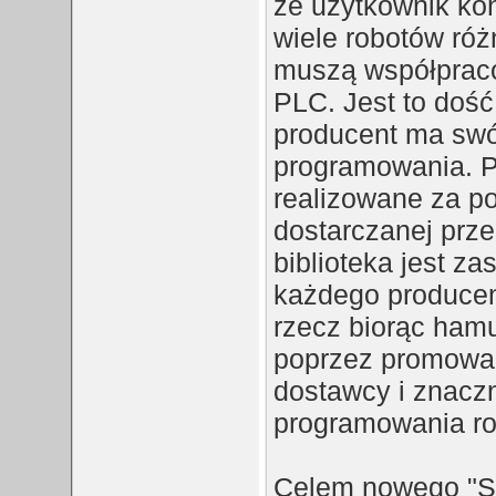
że użytkownik ko
wiele robotów róż
muszą współprac
PLC. Jest to dość
producent ma swó
programowania. P
realizowane za po
dostarczanej prz
biblioteka jest za
każdego producen
rzecz biorąc hamu
poprzez promowan
dostawcy i znacz
programowania ro
Celem nowego "St